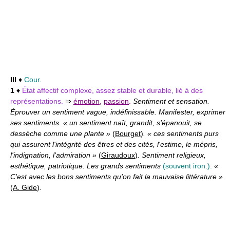
III
♦
Cour.
1
♦
État affectif complexe, assez stable et durable, lié à des
représentations.
⇒
émotion
,
passion
.
Sentiment et sensation.
Éprouver un sentiment vague, indéfinissable. Manifester, exprimer
ses sentiments. « un sentiment naît, grandit, s'épanouit, se
dessèche comme une plante »
(
Bourget
)
. « ces sentiments purs
qui assurent l'intégrité des êtres et des cités, l'estime, le mépris,
l'indignation, l'admiration »
(
Giraudoux
)
. Sentiment religieux,
esthétique, patriotique. Les grands sentiments
(souvent iron.).
«
C'est avec les bons sentiments qu'on fait la mauvaise littérature »
(
A. Gide
)
.