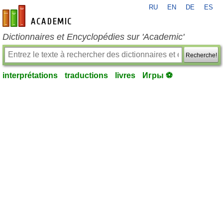
RU
EN
DE
ES
fr-academic.com
Dictionnaires et Encyclopédies sur 'Academic'
Recherche!
interprétations
traductions
livres
Игры ⚽