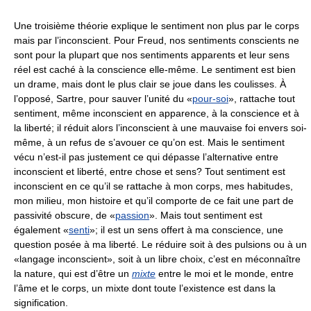
Une troisième théorie explique le sentiment non plus par le corps
mais par l’inconscient. Pour Freud, nos sentiments conscients ne
sont pour la plupart que nos sentiments apparents et leur sens
réel est caché à la conscience elle-même. Le sentiment est bien
un drame, mais dont le plus clair se joue dans les coulisses. À
l’opposé, Sartre, pour sauver l’unité du «
pour-soi
», rattache tout
sentiment, même inconscient en apparence, à la conscience et à
la liberté; il réduit alors l’inconscient à une mauvaise foi envers soi-
même, à un refus de s’avouer ce qu’on est. Mais le sentiment
vécu n’est-il pas justement ce qui dépasse l’alternative entre
inconscient et liberté, entre chose et sens? Tout sentiment est
inconscient en ce qu’il se rattache à mon corps, mes habitudes,
mon milieu, mon histoire et qu’il comporte de ce fait une part de
passivité obscure, de «
passion
». Mais tout sentiment est
également «
senti
»; il est un sens offert à ma conscience, une
question posée à ma liberté. Le réduire soit à des pulsions ou à un
«langage inconscient», soit à un libre choix, c’est en méconnaître
la nature, qui est d’être un
mixte
entre le moi et le monde, entre
l’âme et le corps, un mixte dont toute l’existence est dans la
signification.