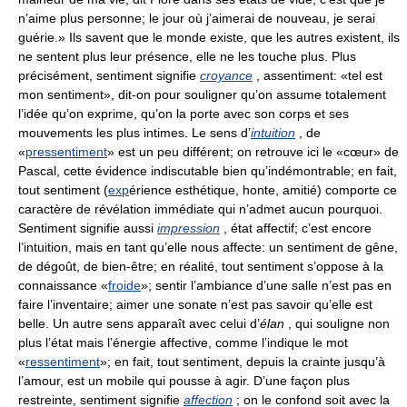
n’aime plus personne; le jour où j’aimerai de nouveau, je serai
guérie.» Ils savent que le monde existe, que les autres existent, ils
ne sentent plus leur présence, elle ne les touche plus. Plus
précisément, sentiment signifie
croyance
, assentiment: «tel est
mon sentiment», dit-on pour souligner qu’on assume totalement
l’idée qu’on exprime, qu’on la porte avec son corps et ses
mouvements les plus intimes. Le sens d’
intuition
, de
«
pressentiment
» est un peu différent; on retrouve ici le «cœur» de
Pascal, cette évidence indiscutable bien qu’indémontrable; en fait,
tout sentiment (
exp
érience esthétique, honte, amitié) comporte ce
caractère de révélation immédiate qui n’admet aucun pourquoi.
Sentiment signifie aussi
impression
, état affectif; c’est encore
l’intuition, mais en tant qu’elle nous affecte: un sentiment de gêne,
de dégoût, de bien-être; en réalité, tout sentiment s’oppose à la
connaissance «
froide
»; sentir l’ambiance d’une salle n’est pas en
faire l’inventaire; aimer une sonate n’est pas savoir qu’elle est
belle. Un autre sens apparaît avec celui d’
élan
, qui souligne non
plus l’état mais l’énergie affective, comme l’indique le mot
«
ressentiment
»; en fait, tout sentiment, depuis la crainte jusqu’à
l’amour, est un mobile qui pousse à agir. D’une façon plus
restreinte, sentiment signifie
affection
; on le confond soit avec la