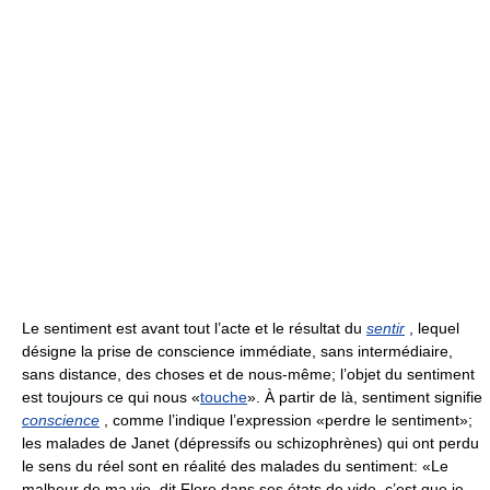
Le sentiment est avant tout l’acte et le résultat du
sentir
, lequel
désigne la prise de conscience immédiate, sans intermédiaire,
sans distance, des choses et de nous-même; l’objet du sentiment
est toujours ce qui nous «
touche
». À partir de là, sentiment signifie
conscience
, comme l’indique l’expression «perdre le sentiment»;
les malades de Janet (dépressifs ou schizophrènes) qui ont perdu
le sens du réel sont en réalité des malades du sentiment: «Le
malheur de ma vie, dit Flore dans ses états de vide, c’est que je