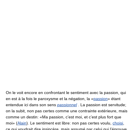
On le voit encore en confrontant le sentiment avec la passion, qui
en est à la fois le paroxysme et la négation, la «
passion
» étant
entendue ici dans son sens
passionnel
. La passion est servitude;
on la subit, non pas certes comme une contrainte extérieure, mais
comme un destin: «Ma passion, c’est moi, et c’est plus fort que
moi» (
Alain
). Le sentiment est libre: non pas certes voulu,
choisi
,
ce qui voudrait dire insincère, mais assumé par celui qui l’éprouve.