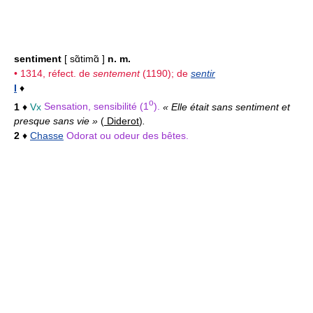
sentiment
[ sɑ̃timɑ̃ ]
n. m.
• 1314, réfect. de
sentement
(1190); de
sentir
I
♦
o
1
♦
Vx
Sensation, sensibilité (1
).
« Elle était sans sentiment et
presque sans vie »
(
Diderot
)
.
2
♦
Chasse
Odorat ou odeur des bêtes.